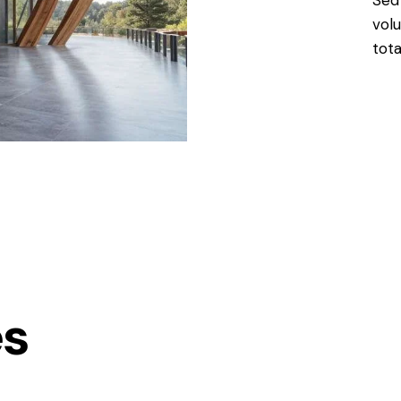
Sed 
vol
tot
e
es