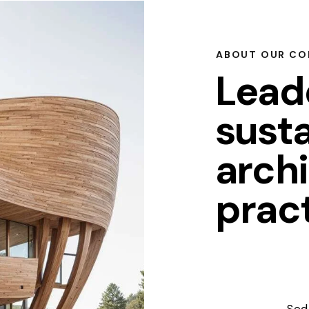
ABOUT OUR CO
Leade
sust
archi
prac