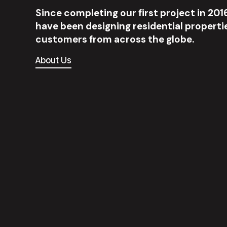
S
i
n
c
e
c
o
m
p
l
e
t
i
n
g
o
u
r
f
i
r
s
t
p
r
o
j
e
c
t
i
n
2
0
1
h
a
v
e
b
e
e
n
d
e
s
i
g
n
i
n
g
r
e
s
i
d
e
n
t
i
a
l
p
r
o
p
e
r
t
i
c
u
s
t
o
m
e
r
s
f
r
o
m
a
c
r
o
s
s
t
h
e
g
l
o
b
e
.
About Us