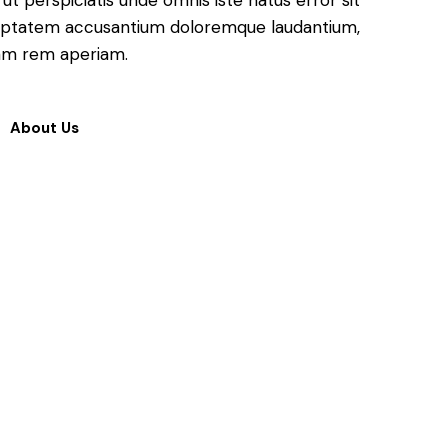
ut perspiciatis unde omnis iste natus error sit
uptatem accusantium doloremque laudantium,
am rem aperiam.
About Us