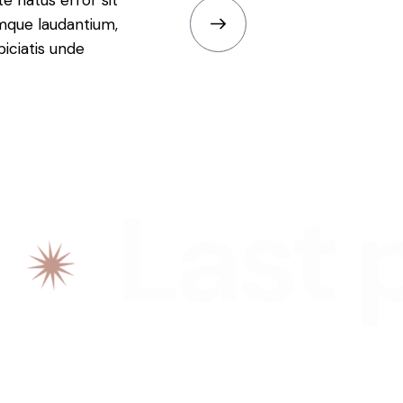
te natus error sit
mque laudantium,
iciatis unde
Last pr