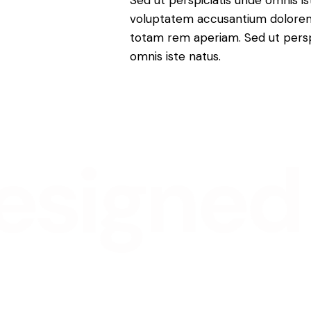
Sed ut perspiciatis unde omnis is
voluptatem accusantium dolore
totam rem aperiam. Sed ut persp
omnis iste natus.
igned