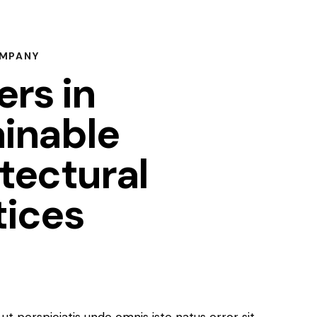
MPANY
rs in
ainable
tectural
tices