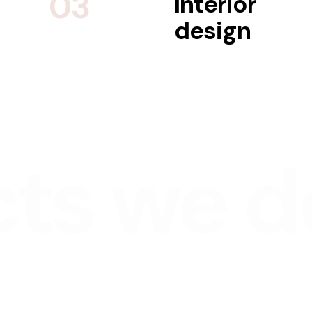
03
Interior
design
s
we des