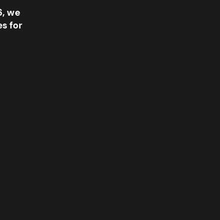
6
,
w
e
e
s
f
o
r