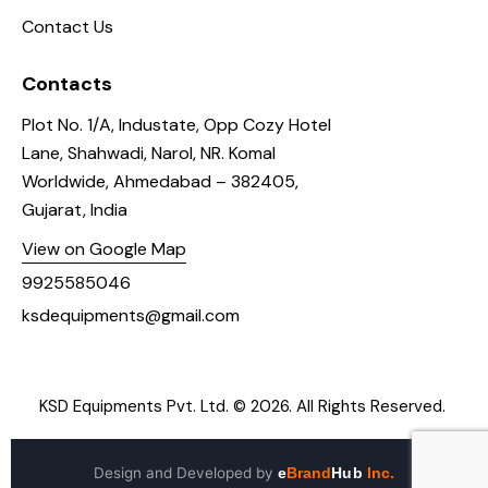
Contact Us
Contacts
Plot No. 1/A, Industate, Opp Cozy Hotel
Lane, Shahwadi, Narol, NR. Komal
Worldwide, Ahmedabad – 382405,
Gujarat, India
View on Google Map
9925585046
ksdequipments@gmail.com
KSD Equipments Pvt. Ltd.
© 2026. All Rights Reserved.
Design and Developed by
e
Brand
Hub
Inc.