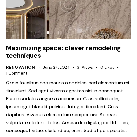
Maximizing space: clever remodeling
techniques
RENOVATION
June 24, 2024
31
Views
0
Likes
1
Comment
Qroin faucibus nec mauris a sodales, sed elementum mi
tincidunt. Sed eget viverra egestas nisi in consequat.
Fusce sodales augue a accumsan. Cras sollicitudin,
ipsum eget blandit pulvinar. Integer tincidunt. Cras
dapibus. Vivamus elementum semper nisi. Aenean
vulputate eleifend tellus. Aenean leo ligula, porttitor eu,
consequat vitae, eleifend ac, enim. Sed ut perspiciatis,